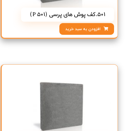
501.کف پوش های پرسی (P 501)
افزودن به سبد خرید