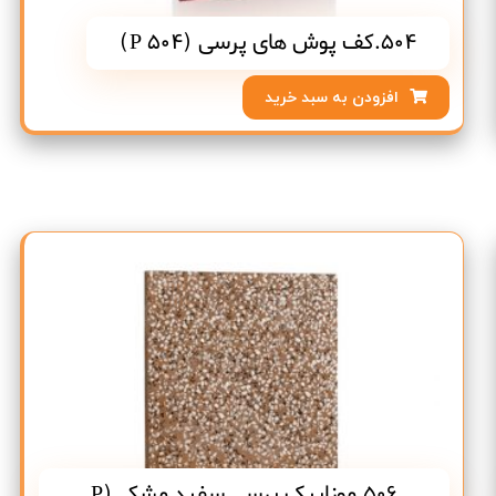
504.کف پوش های پرسی (P 504)
افزودن به سبد خرید
506.موزاییک پرسی سفید مشکی(P