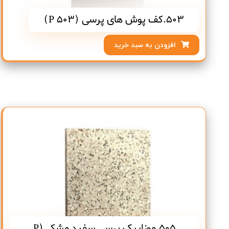
503.کف پوش های پرسی (P 503)
افزودن به سبد خرید
505.موزاییک پرسی سفید مشکی(P