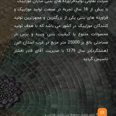
شرکت تعاونی تولیدفرآورده های بتنی شایان موزاییک
با بیش از 16 سال تجربه در صنعت تولید موزاییک و
فراورده های بتنی یکی از بزرگترین و مجهزترین تولید
کنندگان موزاییک در کشور می باشد که با هدف تولید
محصولات متنوع با کیفیت بتنی ویبره و پرس در
مساحتی بالغ بر 25000 متر مربع در غرب استان البرز
(هشتگرد)در سال 1379 با مدیریت آقای قادر افشار
تاسیس گردید.
© تمام حقوق محفوظ می باشد.
طراحی و