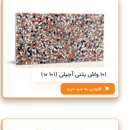
101.واش بتنی آجیلی (w 101)
افزودن به سبد خرید