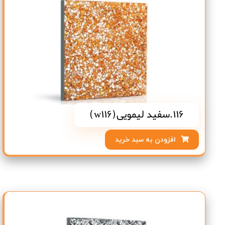
116.سفید لیمویی(w116)
افزودن به سبد خرید