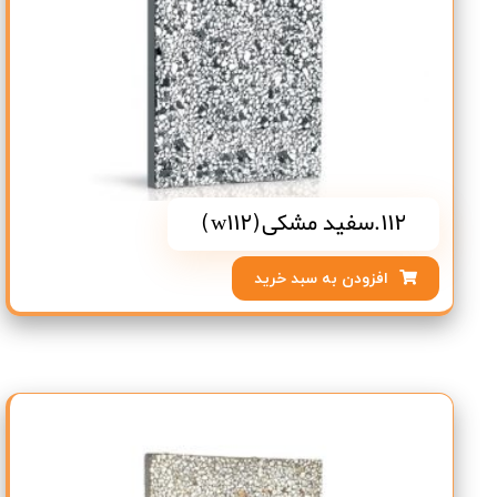
112.سفید مشکی(w112)
افزودن به سبد خرید