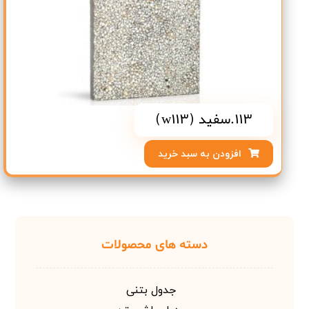
113.سفید (w113)
افزودن به سبد خرید
دسته های محصولات
جدول بتنی